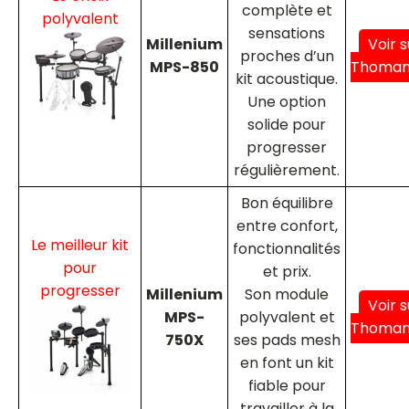
complète et
polyvalent
sensations
Millenium
Voir s
proches d’un
MPS-850
Thoma
kit acoustique.
Une option
solide pour
progresser
régulièrement.
Bon équilibre
entre confort,
Le meilleur kit
fonctionnalités
pour
et prix.
progresser
Millenium
Son module
Voir s
MPS-
polyvalent et
Thoma
750X
ses pads mesh
en font un kit
fiable pour
travailler à la