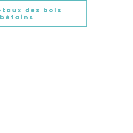
étaux des bols
ibétains