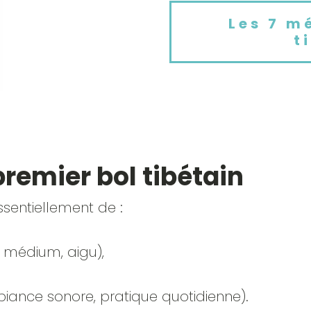
Les 7 m
t
premier bol tibétain
ssentiellement de :
, médium, aigu),
biance sonore, pratique quotidienne).